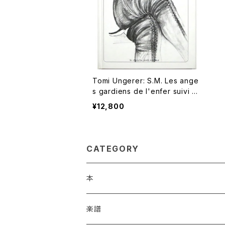
Tomi Ungerer: S.M. Les ange
s gardiens de l'enfer suivi d
e Totempole トミー・ウンゲラ
¥12,800
ー：S.M.
CATEGORY
本
アート
楽譜