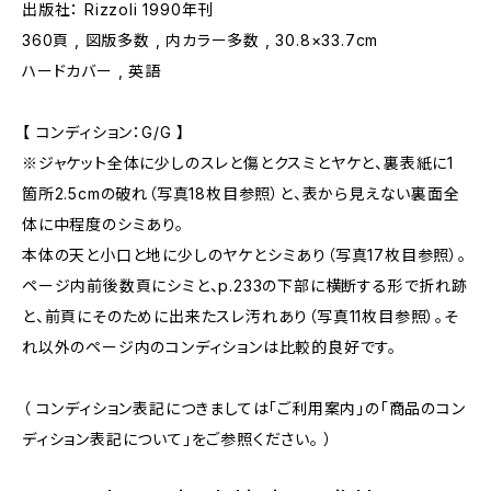
出版社： Rizzoli 1990年刊
360頁 , 図版多数 , 内カラー多数 , 30.8×33.7cm
ハードカバー , 英語
【 コンディション：G/G 】
※ジャケット全体に少しのスレと傷とクスミとヤケと、裏表紙に1
箇所2.5cmの破れ（写真18枚目参照）と、表から見えない裏面全
体に中程度のシミあり。
本体の天と小口と地に少しのヤケとシミあり（写真17枚目参照）。
ページ内前後数頁にシミと、p.233の下部に横断する形で折れ跡
と、前頁にそのために出来たスレ汚れあり（写真11枚目参照）。そ
れ以外のページ内のコンディションは比較的良好です。
（ コンディション表記につきましては「ご利用案内」の「商品のコン
ディション表記について」をご参照ください。 ）