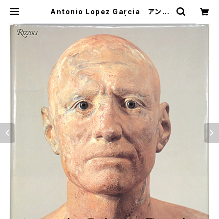
Antonio Lopez Garcia アント
ニオ・ロペス・ガルシア | OTOGUSU
Shop オトグス・ショップ