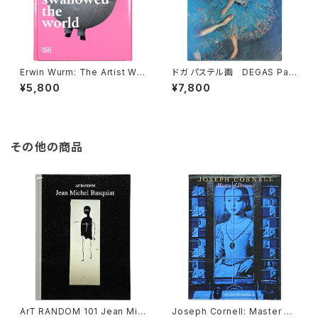
Erwin Wurm: The Artist Wh
ドガ パステル画 DEGAS Past
o Swallowed the World ア
els
¥5,800
¥7,800
ーウィン・ワーム
その他の商品
ArT RANDOM 101 Jean Mic
Joseph Cornell: Master of