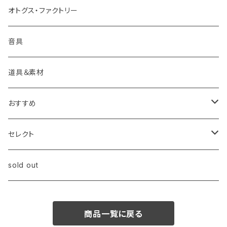
写真
ロック・ポピュラー・etc
音響/その他
オトグス・ファクトリー
デザイン
ギター
コンピレーション
音具
工芸
教則 (本・DVD・etc)
クラシック【現代】
道具＆素材
建築
サウンドトラック
おすすめ
舞台芸術
オセアニア
本>アート
セレクト
音楽・映像
アフリカ
本>写真
ルネサンス
sold out
読み物
北欧
革命とアート
商品一覧に戻る
how to
西欧
ファシズムとアート