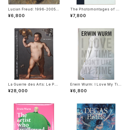
Lucian Freud: 1996-2005
The Photomontages of Ha
ルシアン・フロイド
nnah Hoch フォトモンタージ
¥6,800
¥7,800
ュ：ハンナ・ヘッヒ
La Guerre des Arts: Le Par
Erwin Wurm: I Love My Tim
agone peinture-Sculpture
e, I Don't Like My Time ア
¥28,000
¥6,800
en Italie, XV-XVII siecle
ーウィン・ワーム
芸術における争い