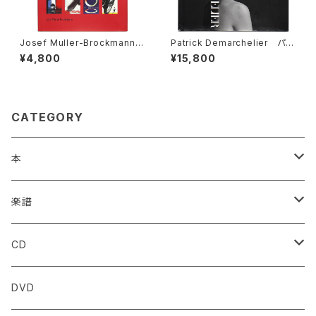
Josef Muller-Brockmann:
Patrick Demarchelier パト
Pioneer of Swiss Graphic
リック・デマルシェリエ
¥4,800
¥15,800
Design ヨゼフ・ミューラー＝
ブロックマン
CATEGORY
本
アート
楽譜
フォーク・アート
クラシック
CD
プリミティヴ・アート
クラシック【現代】
ロック/ポップス
DVD