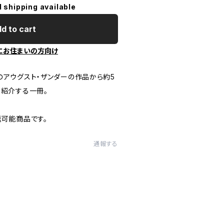
l shipping available
d to cart
にお住まいの方向け
のアウグスト・ザンダーの作品から約5
め紹介する一冊。
送可能商品です。
通報する