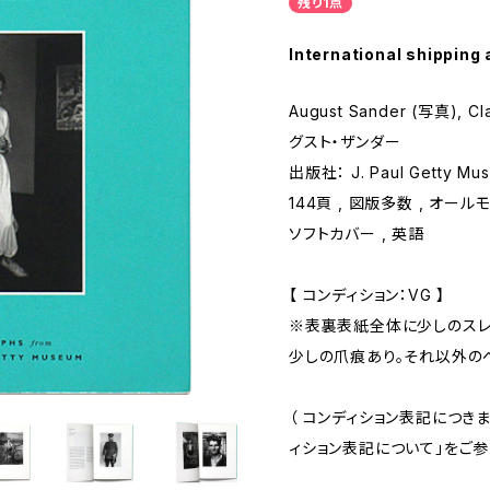
残り1点
International shipping 
August Sander (写真), C
グスト・ザンダー
出版社： J. Paul Getty M
144頁 , 図版多数 , オールモノ
ソフトカバー , 英語
【 コンディション：VG 】
※表裏表紙全体に少しのスレ
少しの爪痕あり。それ以外の
（ コンディション表記につき
ィション表記について」をご参