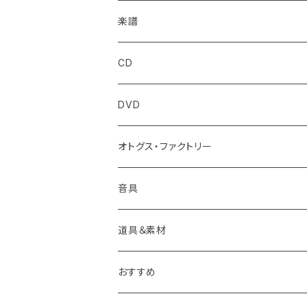
アート
楽譜
フォーク・アート
クラシック
CD
プリミティヴ・アート
クラシック【現代】
ロック/ポップス
DVD
写真
ロック・ポピュラー・etc
音響/その他
オトグス・ファクトリー
デザイン
ギター
コンピレーション
音具
工芸
教則 (本・DVD・etc)
クラシック【現代】
道具＆素材
建築
サウンドトラック
おすすめ