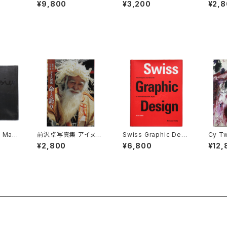
ia / J
hy and Its Double
子雄
kig a
¥9,800
¥3,200
¥2,
ィリップ＝
マン・レイ：写真とその
pla
シア
分身
ー
- Male
前沢卓写真集 アイヌ民
Swiss Graphic Desi
Cy T
stiker
族 命と誇り
gn: The Origins and
s an
¥2,800
¥6,800
¥12,
us de
Growth of an Intern
イ・ト
idi W
ational Style 1920-1
965