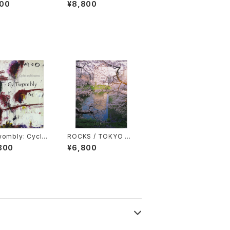
uf dem Fubball
tschen Photographi
800
¥8,800
tz ユルゲン・テラ
en 1957-1997 ル
ネ・ブリ：ドイツ人
wombly: Cycle
ROCKS / TOKYO N
d Seasons サ
O.7
800
¥6,800
ゥオンブリー