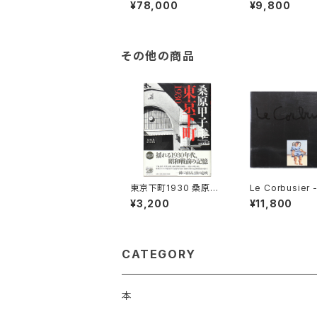
Who in the Sixties
p-Lorca diCorc
¥78,000
¥9,800
マキシマム・フー：60年
eff Rian フ
代のザ・フー
ロルカ・ディコル
その他の商品
東京下町1930 桑原甲
Le Corbusier 
子雄
r Zeichner Pla
¥3,200
¥11,800
Poet: Werke a
r Sammlung He
ebe
CATEGORY
本